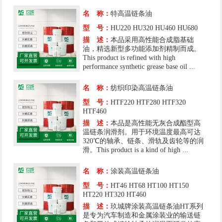
名 称：
特高温链条油
型 号：
HU220 HU320 HU460 HU680
描 述：
本品采用高性能合成脂基础
油，精选新型多功能添加剂精制而成。
This product is refined with high
performance synthetic grease base oil ...
名 称：
纺织印染高温链条油
型 号：
HTF220 HTF280 HTF320
HTF460
描 述：
本品是高性能无灰合成酯型高
温链条润滑剂。用于环境温度最高可达
320℃的轴承、链条、滑轨及齿轮等的润
滑。This product is a kind of high ...
名 称：
涂装高温链条油
型 号：
HT46 HT68 HT100 HT150
HT220 HT320 HT460
描 述：
玖城牌涂装高温链条油HT系列
是专为汽车制造和金属涂装业的输送链