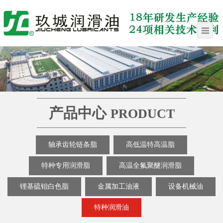
产品中心
PRODUCT
轴承齿轮链条脂
高低温特高温脂
特种专用润滑脂
高温全氟聚醚润滑脂
锂基硫钼白色脂
金属加工油液
设备机械油
特种润滑油