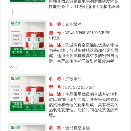
条和开放式链轮轴承的润滑而研发的高
性能链条油，HT系列适用于阴极电泳漆
（...
名 称：
真空泵油
型 号：
VP46 VP68 VP100 VP150
VP220
描 述：
玖城牌真空泵油以优质矿物油
为基础油，加以多种精选添加剂调合而
成，适用于各类机械真空泵的密封与润
滑。本产品按照40℃运动黏度分为46、
68...
名 称：
扩散泵油
型 号：
SP1 SP2 SP3 SP4
描 述：
本品采用优质的合成基础油和
进口添加剂调配而成，具有极低的饱和
蒸汽压和合适的化学组成、具有极高的
热氧化安定性、能长时间在较恶劣的环
境...
名 称：
合成真空泵油