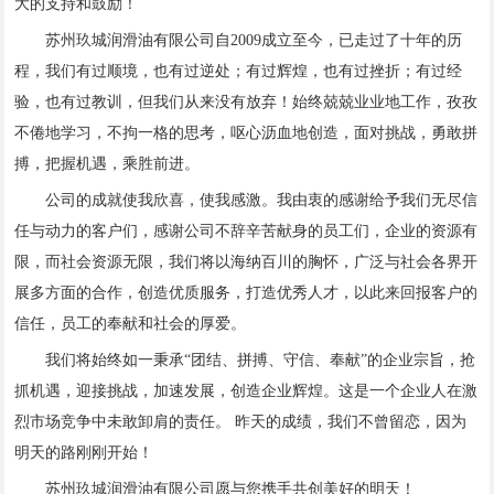
大的支持和鼓励！
苏州玖城润滑油有限公司自2009成立至今，已走过了十年的历
程，我们有过顺境，也有过逆处；有过辉煌，也有过挫折；有过经
验，也有过教训，但我们从来没有放弃！始终兢兢业业地工作，孜孜
不倦地学习，不拘一格的思考，呕心沥血地创造，面对挑战，勇敢拼
搏，把握机遇，乘胜前进。
公司的成就使我欣喜，使我感激。我由衷的感谢给予我们无尽信
任与动力的客户们，感谢公司不辞辛苦献身的员工们，企业的资源有
限，而社会资源无限，我们将以海纳百川的胸怀，广泛与社会各界开
展多方面的合作，创造优质服务，打造优秀人才，以此来回报客户的
信任，员工的奉献和社会的厚爱。
我们将始终如一秉承“团结、拼搏、守信、奉献”的企业宗旨，抢
抓机遇，迎接挑战，加速发展，创造企业辉煌。这是一个企业人在激
烈市场竞争中未敢卸肩的责任。 昨天的成绩，我们不曾留恋，因为
明天的路刚刚开始！
苏州玖城润滑油有限公司愿与您携手共创美好的明天！