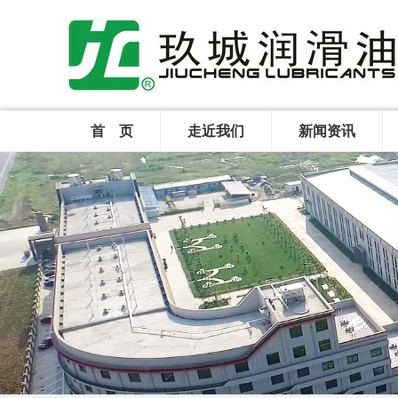
首 页
走近我们
新闻资讯