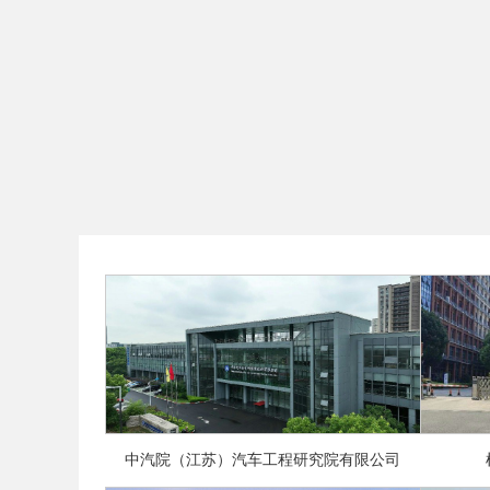
中汽院（江苏）汽车工程研究院有限公司