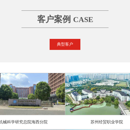
客户案例
CASE
典型客户
机械科学研究总院海西分院
苏州经贸职业学院