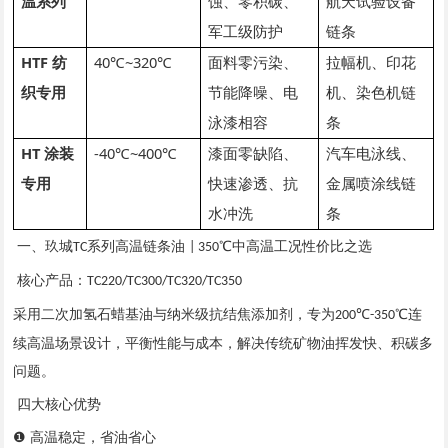
温系列
蚀、零积碳、
航天试验设备
军工级防护
链条
HTF 纺
40℃~320℃
面料零污染、
拉幅机、印花
织专用
节能降噪、电
机、染色机链
泳漆相容
条
HT 涂装
-40℃~400℃
漆面零缺陷、
汽车电泳线、
专用
快速渗透、抗
金属喷涂线链
水冲洗
条
一、玖城
系列高温链条油
℃中高温工况性价比之选
TC
| 350
核心产品：
TC220/TC300/TC320/TC350
采用二次加氢石蜡基油与纳米级抗结焦添加剂，专为
℃
℃连
200
-350
续高温场景设计，平衡性能与成本，解决传统矿物油挥发快、积碳多
问题。
四大核心优势
❶ 高温稳定，省油省心