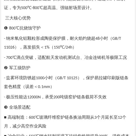
证，专为
℃
℃超高温、强辐射场景设计。
500
-800
三大核心优势
❶
℃抗烧蚀守护
800
纳米氧化铝颗粒形成陶瓷保护膜，耐火焰灼烧超
小时（
-
48
GB/T
），蒸发损失＜
（
℃
）
11026
1%
150
/24h
℃滴点突破，适配航天发动机测试台、冶金连铸机等极限工况
- 700
❷ 军工级防护
盐雾环境防锈超
小时（
），保护易拉罐印刷版链条
-
1000
GB/T 10125
套色精度（误差＜
）
0.1mm
极压性能达
，承受
吨级窑炉链条载荷不失效
-
12000N
200
❸ 全场景适配
■ 高端制造：
℃玻璃纤维窑炉链条换油周期从
个月延长至
个
600
3
12
月，减少高空作业风险