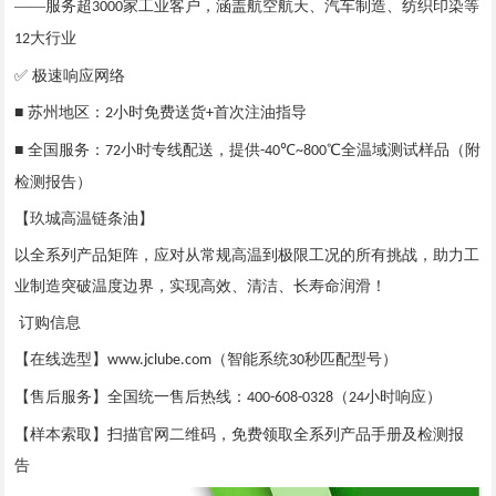
——服务超
家工业客户，涵盖航空航天、汽车制造、纺织印染等
3000
大行业
12
✅ 极速响应网络
■ 苏州地区：
小时免费送货
首次注油指导
2
+
■ 全国服务：
小时专线配送，提供
℃
℃全温域测试样品（附
72
-40
~800
检测报告）
【玖城高温链条油】
以全系列产品矩阵，应对从常规高温到极限工况的所有挑战，助力工
业制造突破温度边界，实现高效、清洁、长寿命润滑！
订购信息
【在线选型】
（智能系统
秒匹配型号）
www.jclube.com
30
【售后服务】全国统一售后热线：
（
小时响应）
400-608-0328
24
【样本索取】扫描官网二维码，免费领取全系列产品手册及检测报
告