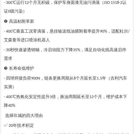
℃运行
个月无积碳，保护车身面漆无油污滴落（
认
- 300
12
ISO 1518-2
证
级污染）
0
❷ 高温粘附革新
℃垂直工况零滴落，悬挂输送线油膜附着率提升
，适配杜尔
- 400
90%
/
艾森曼等进口喷涂机器人
秒快速渗透销轴，冷启动阻力下降
，满足自动化线高速启停
- 30
35%
需求
❸ 长寿命低维护
四球焊接负荷
，链条更换周期从
个月延长至
年（吉利汽车
-
900N
8
1.5
实测）
℃热氧化安定性提升
倍，换油周期延长至
个月，维护成本下
- 400
3
12
降
40%
选择玖城的四大理由
✅
年技术积淀
20