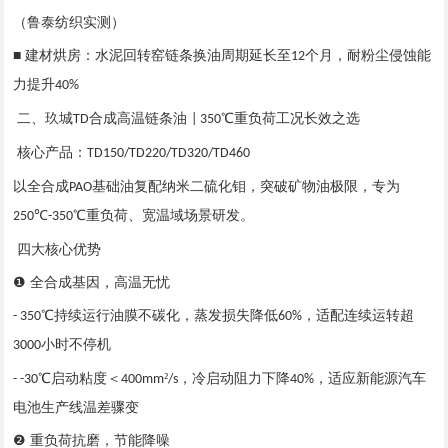
（鲁泰纺织实测）
■ 建材烘房：水泥回转窑链条换油周期延长至
个月，耐粉尘侵蚀能
12
力提升
40%
二、玖城
合成高温链条油
℃重负荷工况长效之选
TD
| 350
核心产品：
TD150/TD220/TD320/TD460
以全合成
基础油复配纳米二硫化钼，突破矿物油极限，专为
PAO
℃
℃重负荷、宽温域场景研发。
250
-350
四大核心优势
❶ 全合成基因，高温无忧
℃持续运行油膜不碳化，蒸发损失降低
，适配连续运转超
- 350
60%
小时不停机
3000
℃启动粘度＜
²
，冷启动阻力下降
，适应新能源汽车
- -30
400mm
/s
40%
电池生产线温差骤变
❷ 重负荷抗磨，节能降噪