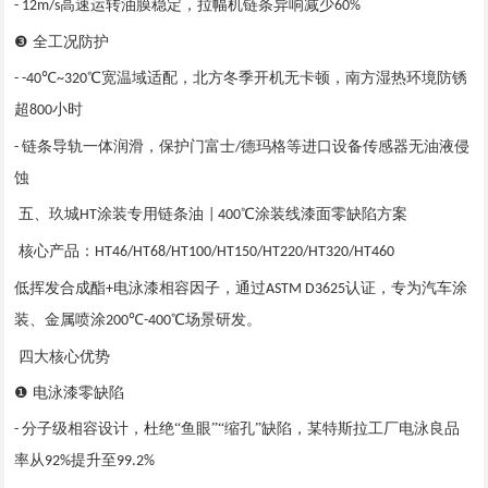
高速运转油膜稳定，拉幅机链条异响减少
- 12m/s
60%
❸ 全工况防护
℃
℃宽温域适配，北方冬季开机无卡顿，南方湿热环境防锈
- -40
~320
超
小时
800
链条导轨一体润滑，保护门富士
德玛格等进口设备传感器无油液侵
-
/
蚀
五、玖城
涂装专用链条油
℃涂装线漆面零缺陷方案
HT
| 400
核心产品：
HT46/HT68/HT100/HT150/HT220/HT320/HT460
低挥发合成酯
电泳漆相容因子，通过
认证，专为汽车涂
+
ASTM D3625
装、金属喷涂
℃
℃场景研发。
200
-400
四大核心优势
❶ 电泳漆零缺陷
分子级相容设计，杜绝“鱼眼”“缩孔”缺陷，某特斯拉工厂电泳良品
-
率从
提升至
92%
99.2%