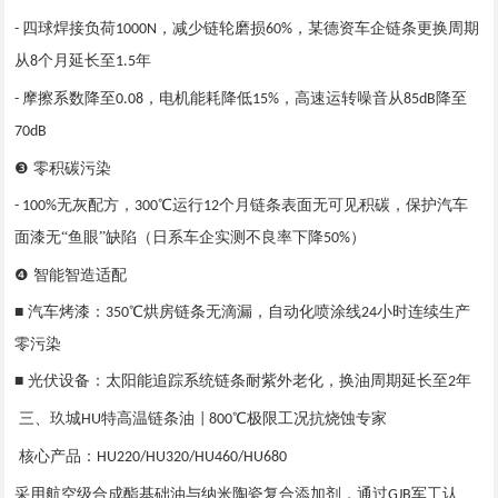
四球焊接负荷
，减少链轮磨损
，某德资车企链条更换周期
-
1000N
60%
从
个月延长至
年
8
1.5
摩擦系数降至
，电机能耗降低
，高速运转噪音从
降至
-
0.08
15%
85dB
70dB
❸ 零积碳污染
无灰配方，
℃运行
个月链条表面无可见积碳，保护汽车
- 100%
300
12
面漆无“鱼眼”缺陷（日系车企实测不良率下降
）
50%
❹ 智能智造适配
■ 汽车烤漆：
℃烘房链条无滴漏，自动化喷涂线
小时连续生产
350
24
零污染
■ 光伏设备：太阳能追踪系统链条耐紫外老化，换油周期延长至
年
2
三、玖城
特高温链条油
℃极限工况抗烧蚀专家
HU
| 800
核心产品：
HU220/HU320/HU460/HU680
采用航空级合成酯基础油与纳米陶瓷复合添加剂，通过
军工认
GJB