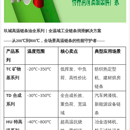
玖城高温链条油全系列
全温域工业链条润滑解决方案
|
——从
℃到
℃，全场景高温链条的性能守护者——
200
800
产品系
温度范围
核心卖点
典型应用场景
列
TC 矿物
-20℃~350℃
低挥发、中负
纺织热定型
基系列
荷、高性价比
机、建材烘房
链条
TD 合成
-30℃~350℃
全合成长效、
汽车烤漆线、
系列
重负荷、宽温
新能源设备链
域
条
HU 特高
-40℃~800℃
超高温抗烧
冶金连铸机、