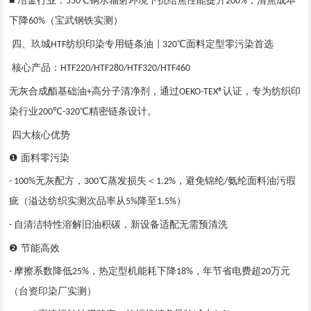
■ 冶金行业：
℃钢水辐射环境下抗结焦性能提升
，清焦成本
550
200%
下降
（宝武钢铁实测）
60%
四、玖城
纺织印染专用链条油
℃面料定型零污染首选
HTF
| 320
核心产品：
HTF220/HTF280/HTF320/HTF460
无灰合成酯基础油
高分子清净剂，通过
认证，专为纺织印
+
OEKO-TEX®
染行业
℃
℃精密链条设计。
200
-320
四大核心优势
❶ 面料零污染
无灰配方，
℃蒸发损失＜
，避免锦纶
氨纶面料油污瑕
- 100%
300
1.2%
/
疵（溢达纺织实测次品率从
降至
）
5%
1.5%
自清洁特性溶解旧油积碳，新设备适配无需预清洗
-
❷ 节能高效
摩擦系数降低
，热定型机能耗下降
，年节省电费超
万元
-
25%
18%
20
（台资印染厂实测）