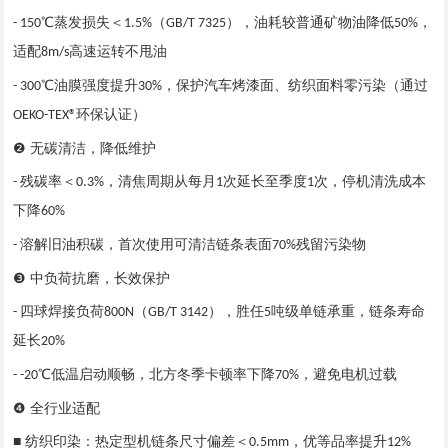
℃蒸发损失＜
（
），油耗较普通矿物油降低
，
- 150
1.5%
GB/T 7325
50%
适配
高速运转不甩油
8m/s
℃油膜强度提升
，保护汽车烤漆面、纺织面料零污染（通过
- 300
30%
环保认证）
OEKO-TEX®
❷ 无碳清洁，降低维护
残碳率＜
，清焦周期从每月
次延长至季度
次，停机清洗成本
-
0.3%
1
1
下降
60%
溶解旧油积碳，首次使用可清洁链条表面
残留污染物
-
70%
❸ 中负荷抗磨，长效保护
四球焊接负荷
（
），胜任
吨级单链承重，链条寿命
-
800N
GB/T 3142
5
延长
20%
℃低温启动顺畅，北方冬季卡顿率下降
，避免电机过载
- -20
70%
❹ 全行业适配
■ 纺织印染：热定型机链条尺寸偏差＜
，优等品率提升
0.5mm
12%