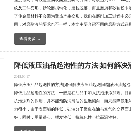
纹及工件变形，砂轮磨损钝化，磨粒脱落，而且磨屑和砂轮粉末
了使金属材料不会因为受热产生变形，我们在磨削加工过程中必
同，对磨削液的要求也不一样，本文主要介绍不同的磨削方式选
查看更多 →
降低液压油品起泡性的方法|如何解决液压
2018.05.17
降低液压油品起泡性的方法|如何解决液压油起泡问题|液压油起泡
降低油品起泡性的方法，一般是在油品中加入抗泡沫添加剂。目
抗泡沫剂的作用，并不能预防润滑油的生泡倾向，而只能降低泡
力很小，由于表面能的降低，硅油分子聚集在油与空气的交界面
好，同时，用量很少、挥发性低、抗氧化性与抗高温性好。