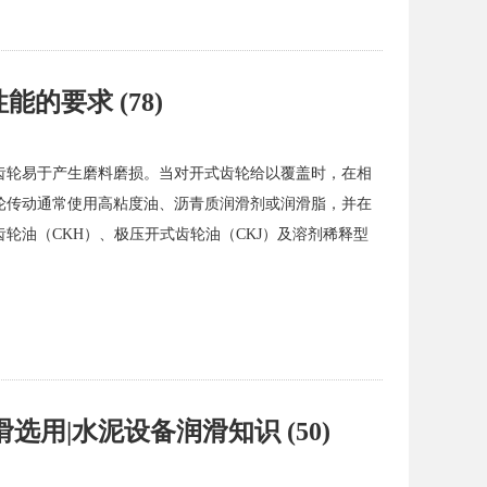
的要求 (78)
齿轮易于产生磨料磨损。当对开式齿轮给以覆盖时，在相
轮传动通常使用高粘度油、沥青质润滑剂或润滑脂，并在
轮油（CKH）、极压开式齿轮油（CKJ）及溶剂稀释型
用|水泥设备润滑知识 (50)