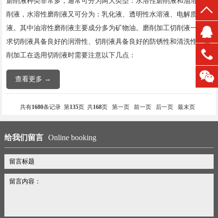
磨削液种类非常多，通常可分为两大类型：水溶性磨削液和油溶性磨
削液，水溶性磨削液又可分为：乳化液、透明性水溶液、电解质水溶
液。其中油溶性磨削液主要成分多为矿物油。磨削加工切削液一般要
求切削液具备良好的润滑性、切削液具备良好的防锈性和清洗性。磨
削加工在选用切削液时需要注意以下几点：
查看更多 →
共有
1680
条记录 第
135
页 共
168
页
第一页
前一页
后一页
最末页
给我们留言
Online booking